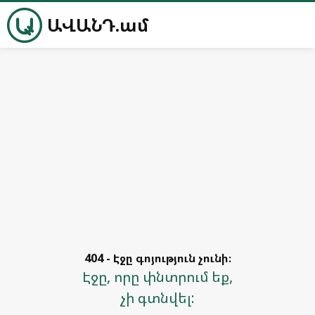
ԱՎԱՆԴ.ամ
404 - Էջը գոյություն չունի։
Էջը, որը փնտրում եք,
չի գտնվել: