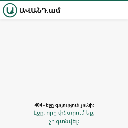
ԱՎԱՆԴ.ամ
404 - Էջը գոյություն չունի։
Էջը, որը փնտրում եք,
չի գտնվել: