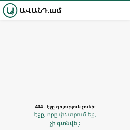
ԱՎԱՆԴ.ամ
404 - Էջը գոյություն չունի։
Էջը, որը փնտրում եք,
չի գտնվել: