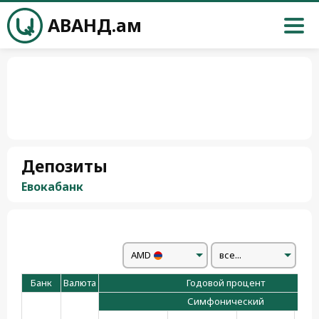
АВАНД.ам
Депозиты
Евокабанк
AMD
все...
Банк
Валюта
Годовой процент
Симфонический