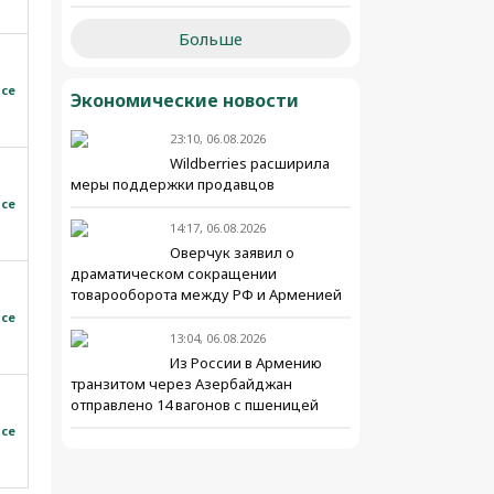
Больше
все
Экономические новости
23:10, 06.08.2026
Wildberries расширила
меры поддержки продавцов
все
14:17, 06.08.2026
Оверчук заявил о
драматическом сокращении
товарооборота между РФ и Арменией
все
13:04, 06.08.2026
Из России в Армению
транзитом через Азербайджан
отправлено 14 вагонов с пшеницей
все