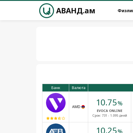
АВАНД.ам
Физли
Банк
Валюта
10.75
%
AMD
EVOCA ONLINE
Срок:
731 - 1.095 дней
10.25
%