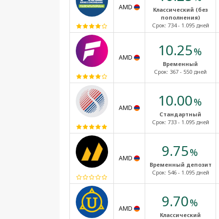
AMD
Классический (без
пополнения)
Срок:
734 - 1.095 дней
10.25
%
AMD
Временный
Срок:
367 - 550 дней
10.00
%
AMD
Стандартный
Срок:
733 - 1.095 дней
9.75
%
AMD
Временный депозит
Срок:
546 - 1.095 дней
9.70
%
AMD
Классический