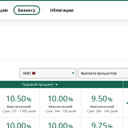
цам
Бизнесу
Облигации
AMD
Выплата процентов
Годовой процент
10.50
10.00
9.50
%
%
%
Классический
Классический
Классический
Срок:
731 - 1.095 дней
Срок:
546 - 730 дней
Срок:
366 - 545 дней
10.00
10.00
9.75
%
%
%