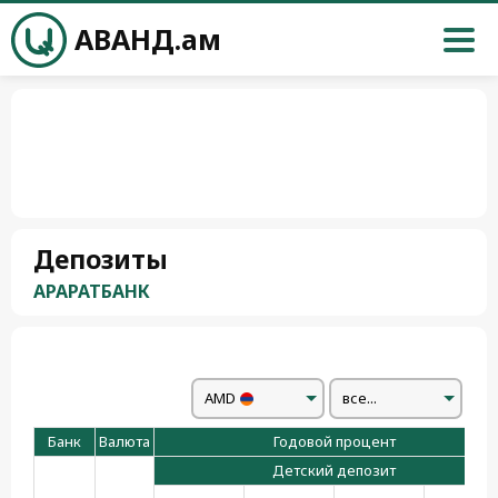
АВАНД.ам
Депозиты
АРАРАТБАНК
AMD
все...
Банк
Валюта
Годовой процент
Детский депозит