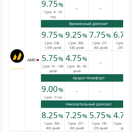
9.75
%
-
-
-
Срок:
4 - 18
год
Временный депозит
9.75
9.25
7.75
6.75
%
%
%
Срок:
546 -
Срок:
366 -
Срок:
271 -
Срок:
181 
1.095 дней
545 дней
365 дней
270 дней
5.75
4.75
%
%
-
-
AMD
Срок:
91 - 180
Срок:
45 - 90
дней
дней
Арарат-Комфорт
9.00
-
-
-
%
Срок:
3 год
Накопительный депозит
8.25
7.25
5.75
4.75
%
%
%
Срок:
366 -
Срок:
271 -
Срок:
181 -
Срок:
91 - 1
459 дней
365 дней
270 дней
дней