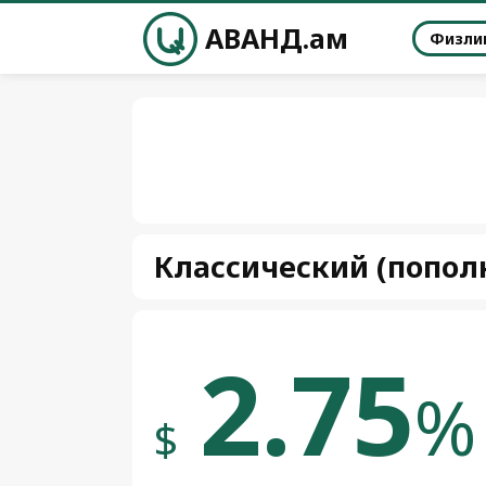
АВАНД.ам
Физли
Классический (попол
2.75
%
$