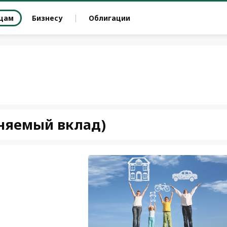
цам
Бизнесу
Облигации
няемый вклад)