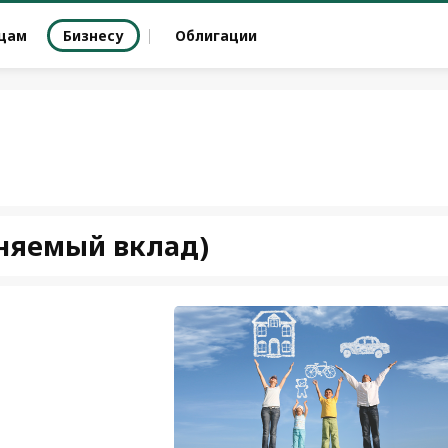
цам
Бизнесу
Облигации
няемый вклад)