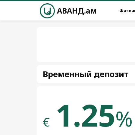
АВАНД.ам
Физли
Временный депозит
1.25
%
€