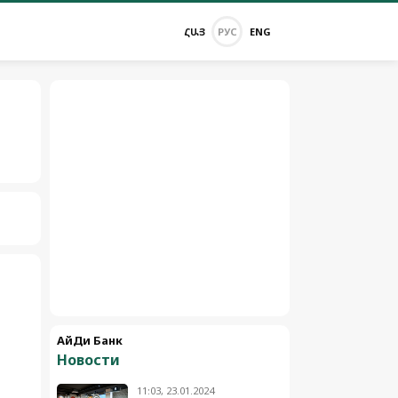
ՀԱՅ
РУС
ENG
АйДи Банк
Новости
11:03, 23.01.2024