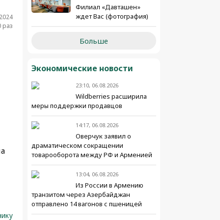
Филиал «Давташен»
ждет Вас (фотография)
.2024
 раз
Больше
Экономические новости
23:10, 06.08.2026
Wildberries расширила
меры поддержки продавцов
14:17, 06.08.2026
Оверчук заявил о
драматическом сокращении
на
товарооборота между РФ и Арменией
13:04, 06.08.2026
Из России в Армению
транзитом через Азербайджан
отправлено 14 вагонов с пшеницей
нику