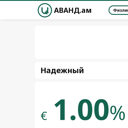
АВАНД.ам
Физли
Надежный
1.00
%
€