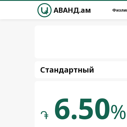
АВАНД.ам
Физли
Стандартный
6.50
%
֏