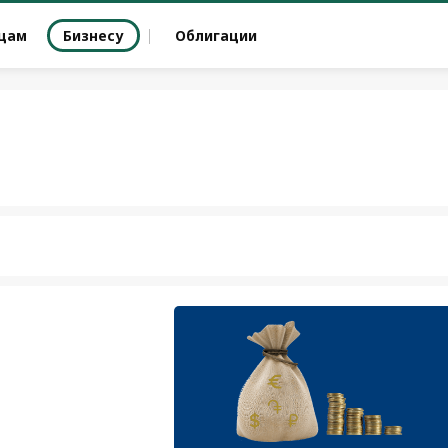
цам
Бизнесу
Облигации