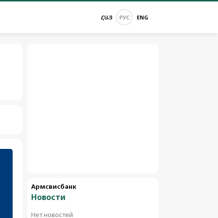
ՀԱՅ
РУС
ENG
Армсвисбанк
Новости
Нет новостей