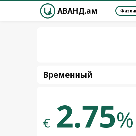
АВАНД.ам
Физли
Временный
2.75
%
€