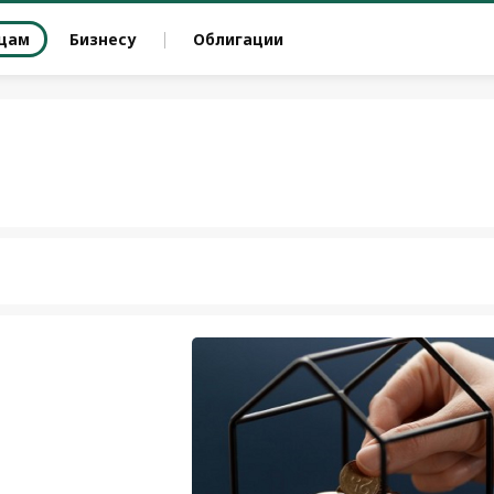
цам
Бизнесу
Облигации