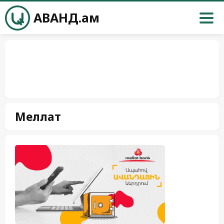
АВАНД.ам
Меллат