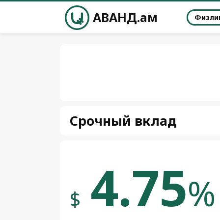
АВАНД.ам
Физли
Срочный вклад
4.75
%
$