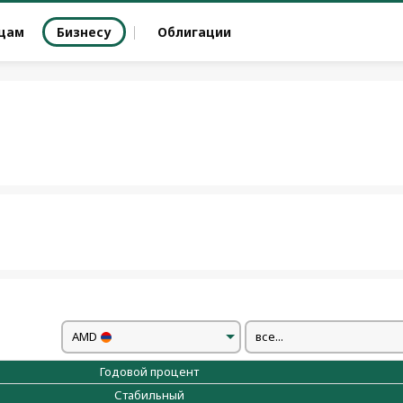
цам
Бизнесу
Облигации
AMD
все...
Годовой процент
Стабильный