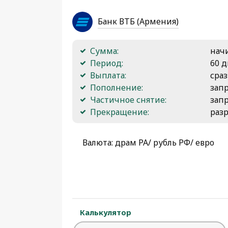
Банк ВТБ (Армения)
Сумма:
начи
Период:
60 
Выплата:
сраз
Пополнение:
зап
Частичное снятие:
зап
Прекращение:
раз
Валюта: драм РА/ рубль РФ/ евро
Калькулятор