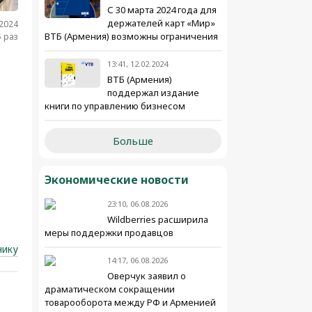
С 30 марта 2024 года для
держателей карт «Мир»
.2024
ВТБ (Армения) возможны ограничения
 раз
13:41, 12.02.2024
ВТБ (Армения)
поддержал издание
книги по управлению бизнесом
Больше
Экономические новости
23:10, 06.08.2026
Wildberries расширила
меры поддержки продавцов
нику
14:17, 06.08.2026
Оверчук заявил о
драматическом сокращении
товарооборота между РФ и Арменией