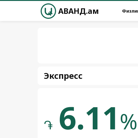
АВАНД.ам
Физли
Экспресс
6.11
%
֏