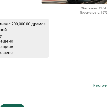
Обновлено: 23.04
Просмотрено: 1675
ная с 200,000.00 драмов
дней
у
рещено
рещено
решено
К источ