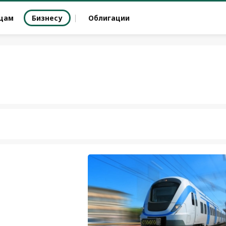
цам
Бизнесу
Облигации