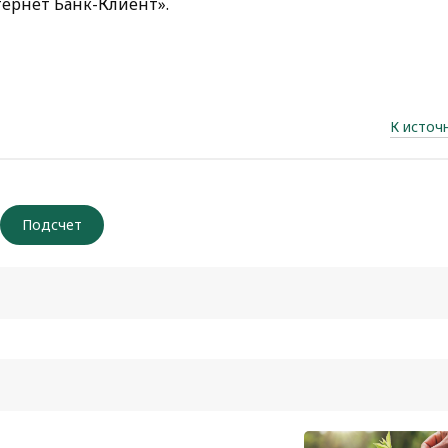
ернет Банк-Клиент».
К источ