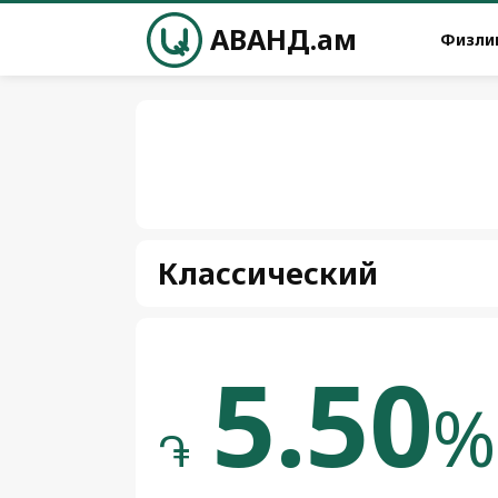
АВАНД.ам
Физли
Классический
5.50
%
֏