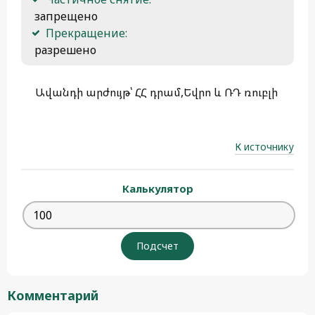
 запрещено
Прекращение:
 разрешено 
Ավանդի արժույթ՝ ՀՀ դրամ,Եվրո և ՌԴ ռուբլի
К источнику
Калькулятор
Комментарий