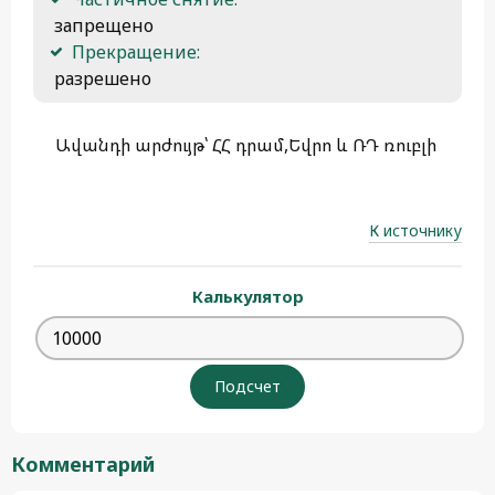
 запрещено
Прекращение:
 разрешено 
Ավանդի արժույթ՝ ՀՀ դրամ,Եվրո և ՌԴ ռուբլի
К источнику
Калькулятор
Комментарий