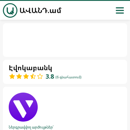
ԱՎԱՆԴ.ամ
Էվոկաբանկ
3.8
(6 գնահատում)
Ներգրավվող արժույթներ՝