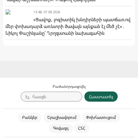
13:48, 07.08.2026
«Ցավոք, լոգիստիկ խնդիրների պատճառով
մեր փոխադարձ առևտրի ծավալն այնքան էլ մեծ չէ»․
Նիկոլ Փաշինյանը՝ Ղրղզստանի նախագահին
Բաժանորդագրվել
Հաստատել
Բանկեր
Երաշխավորում
Փոխհատուցում
Գովազդ
ՀՏՀ