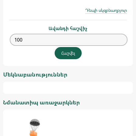
Դեպի սկզբնաղբյուր
Ավանդի հաշվիչ
Մեկնաբանություններ
Նմանատիպ առաջարկներ