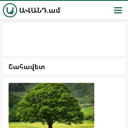
ԱՎԱՆԴ.ամ
Շահավետ