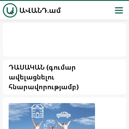
ԱՎԱՆԴ.ամ
ԴԱՍԱԿԱՆ (գումար
ավելացնելու
հնարավորությամբ)