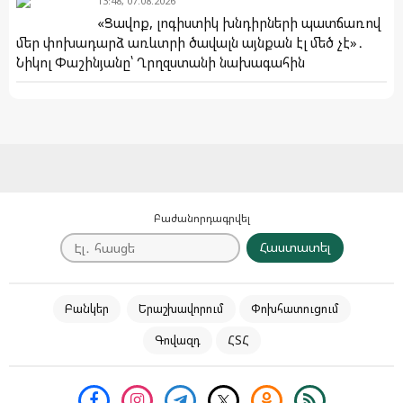
13:48, 07.08.2026
«Ցավոք, լոգիստիկ խնդիրների պատճառով
մեր փոխադարձ առևտրի ծավալն այնքան էլ մեծ չէ»․
Նիկոլ Փաշինյանը՝ Ղրղզստանի նախագահին
Բաժանորդագրվել
Հաստատել
Բանկեր
Երաշխավորում
Փոխհատուցում
Գովազդ
ՀՏՀ