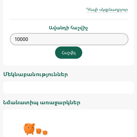
Դեպի սկզբնաղբյուր
Ավանդի հաշվիչ
Մեկնաբանություններ
Նմանատիպ առաջարկներ