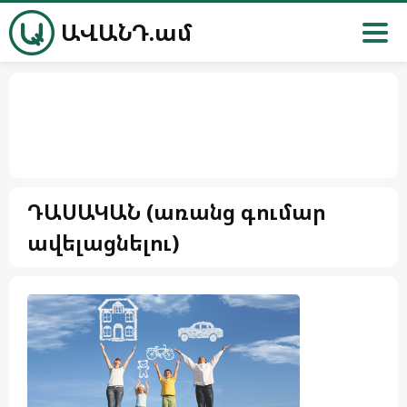
ԱՎԱՆԴ.ամ
ԴԱՍԱԿԱՆ (առանց գումար
ավելացնելու)