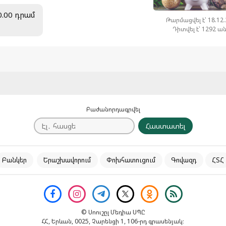
00.00 դրամ
Թարմացվել է՝ 18.12
Դիտվել է՝ 1292 ա
Բաժանորդագրվել
Հաստատել
Բանկեր
Երաշխավորում
Փոխհատուցում
Գովազդ
ՀՏՀ
© Սոուշըլ Մեդիա ՍՊԸ
ՀՀ, Երևան, 0025, Չարենցի 1, 106-րդ գրասենյակ։