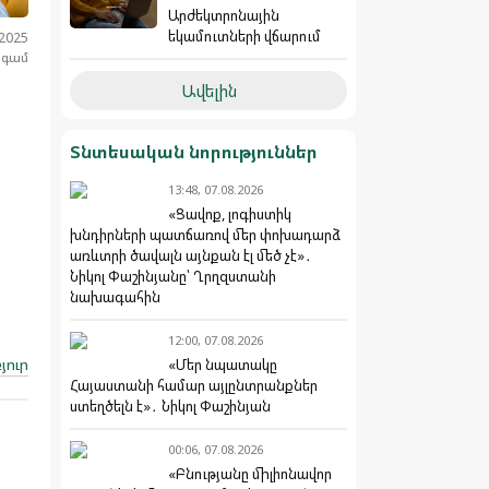
Արժեկտրոնային
եկամուտների վճարում
.2025
նգամ
Ավելին
Տնտեսական նորություններ
13:48, 07.08.2026
«Ցավոք, լոգիստիկ
խնդիրների պատճառով մեր փոխադարձ
առևտրի ծավալն այնքան էլ մեծ չէ»․
Նիկոլ Փաշինյանը՝ Ղրղզստանի
նախագահին
12:00, 07.08.2026
յուր
«Մեր նպատակը
Հայաստանի համար այլընտրանքներ
ստեղծելն է»․ Նիկոլ Փաշինյան
00:06, 07.08.2026
«Բնությանը միլիոնավոր