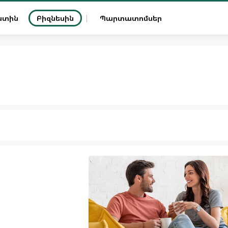
ատին
Բիզնեսին
Պարտատոմսեր