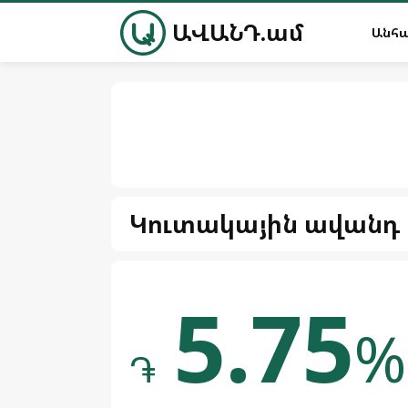
ԱՎԱՆԴ.ամ
Անհ
Կուտակային ավանդ
5.75
%
֏