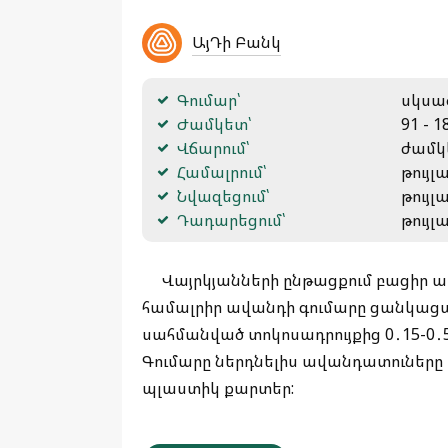
ԱյԴի Բանկ
Գումար՝
սկսած
Ժամկետ՝
91 - 1
Վճարում՝
ժամկ
Համալրում՝
թույլ
Նվազեցում՝
թույլ
Դադարեցում՝
թույլ
Վայրկյանների ընթացքում բացիր 
համալրիր ավանդի գումարը ցանկացա
սահմանված տոկոսադրույքից 0․15-0․5
Գումարը ներդնելիս ավանդատուները ստ
պլաստիկ քարտեր: