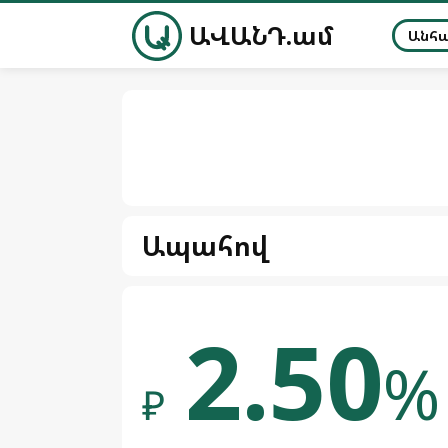
ԱՎԱՆԴ.ամ
Անհ
Ապահով
2.50
%
₽