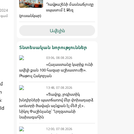
Դավթաշենի մասնաճյուղը
սպասում է Ձեզ
.2024
(լուսանկար)
նգամ
Ավելին
Տնտեսական նորություններ
03:06, 08.08.2026
«Հայաստանը կարիք ունի
ավելի քան 100 հազար աշխատուժի».
Թաթուլ Հակոբյան
ւմ
13:48, 07.08.2026
ր
«Ցավոք, լոգիստիկ
։
խնդիրների պատճառով մեր փոխադարձ
առևտրի ծավալն այնքան էլ մեծ չէ»․
ld
Նիկոլ Փաշինյանը՝ Ղրղզստանի
նախագահին
12:00, 07.08.2026