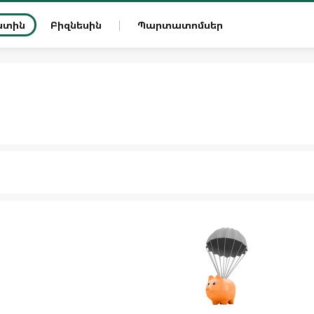
ատին
Բիզնեսին
Պարտատոմսեր