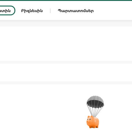
ատին
Բիզնեսին
Պարտատոմսեր