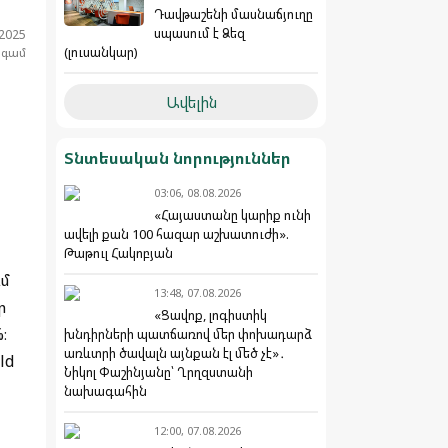
Դավթաշենի մասնաճյուղը
սպասում է Ձեզ
.2025
(լուսանկար)
նգամ
Ավելին
Տնտեսական նորություններ
03:06, 08.08.2026
«Հայաստանը կարիք ունի
ավելի քան 100 հազար աշխատուժի».
Թաթուլ Հակոբյան
ւմ
13:48, 07.08.2026
ր
«Ցավոք, լոգիստիկ
։
խնդիրների պատճառով մեր փոխադարձ
առևտրի ծավալն այնքան էլ մեծ չէ»․
ld
Նիկոլ Փաշինյանը՝ Ղրղզստանի
նախագահին
12:00, 07.08.2026