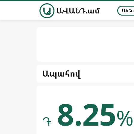
ԱՎԱՆԴ.ամ
Անհ
Ապահով
8.25
%
֏