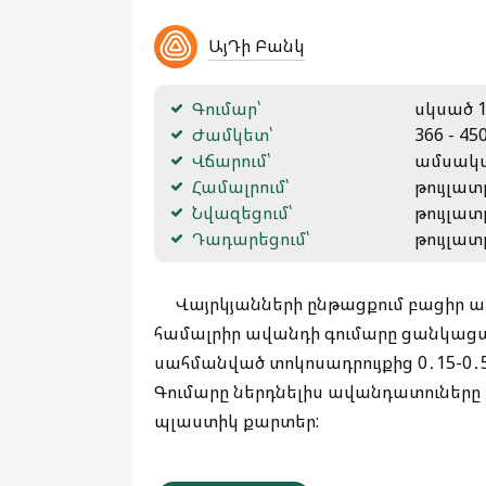
ԱյԴի Բանկ
Գումար՝
սկսած 1
Ժամկետ՝
366 - 45
Վճարում՝
ամսակ
Համալրում՝
թույլատ
Նվազեցում՝
թույլատ
Դադարեցում՝
թույլատ
Վայրկյանների ընթացքում բացիր 
համալրիր ավանդի գումարը ցանկացա
սահմանված տոկոսադրույքից 0․15-0․5
Գումարը ներդնելիս ավանդատուները ստ
պլաստիկ քարտեր: