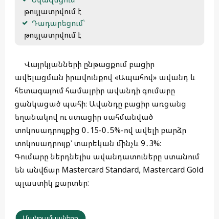
 թույլատրվում է
Դադարեցում՝
 թույլատրվում է 
Վայրկյանների ընթացքում բացիր
ավելացման իրավունքով «Ապահով» ավանդ և
հետագայում համալրիր ավանդի գումարը
ցանկացած պահի։ Ավանդը բացիր առցանց
եղանակով ու ստացիր սահմանված
տոկոսադրույքից 0․15-0․5%-ով ավելի բարձր
տոկոսադրույք՝ տարեկան մինչև 9․3%։
Գումարը ներդնելիս ավանդատուները ստանում
են անվճար Mastercard Standard, Mastercard Gold
պլաստիկ քարտեր:
Մանրամասները