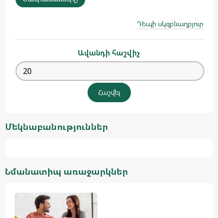
Դեպի սկզբնաղբյուր
Ավանդի հաշվիչ
Մեկնաբանություններ
Նմանատիպ առաջարկներ