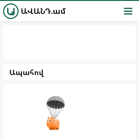
ԱՎԱՆԴ.ամ
Ապահով