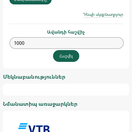
Դեպի սկզբնաղբյուր
Ավանդի հաշվիչ
Մեկնաբանություններ
Նմանատիպ առաջարկներ