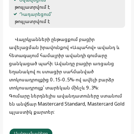
 թույլատրվում է
Դադարեցում՝
 թույլատրվում է 
Վայրկյանների ընթացքում բացիր
ավելացման իրավունքով «Ապահով» ավանդ և
հետագայում համալրիր ավանդի գումարը
ցանկացած պահի։ Ավանդը բացիր առցանց
եղանակով ու ստացիր սահմանված
տոկոսադրույքից 0․15-0․5%-ով ավելի բարձր
տոկոսադրույք՝ տարեկան մինչև 9․3%։
Գումարը ներդնելիս ավանդատուները ստանում
են անվճար Mastercard Standard, Mastercard Gold
պլաստիկ քարտեր:
Մանրամասները