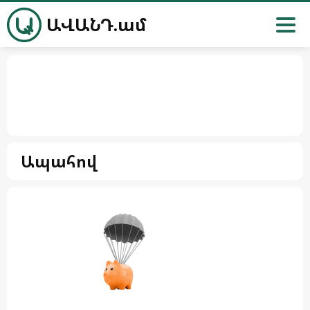
ԱՎԱՆԴ.ամ
Ապահով