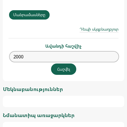
Մանրամասները
Դեպի սկզբնաղբյուր
Ավանդի հաշվիչ
Մեկնաբանություններ
Նմանատիպ առաջարկներ