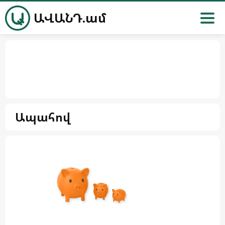
ԱՎԱՆԴ.ամ
Ապահով