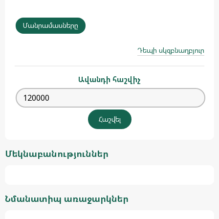
Մանրամասները
Դեպի սկզբնաղբյուր
Ավանդի հաշվիչ
Մեկնաբանություններ
Նմանատիպ առաջարկներ