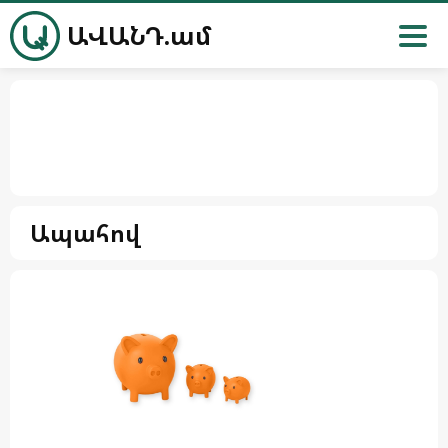
ԱՎԱՆԴ.ամ
Ապահով