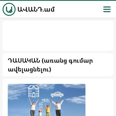
ԱՎԱՆԴ.ամ
ԴԱՍԱԿԱՆ (առանց գումար
ավելացնելու)