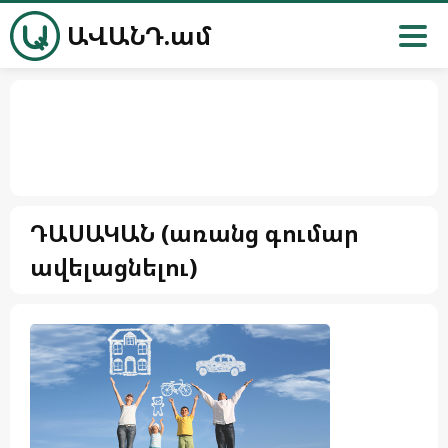
ԱՎԱՆԴ.ամ
ԴԱՍԱԿԱՆ (առանց գումար
ավելացնելու)