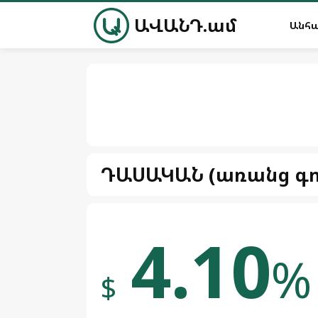
ԱՎԱՆԴ.ամ
Անհ
ԴԱՍԱԿԱՆ (առանց գո
4.10
%
$