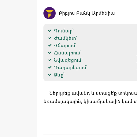
Բիբլոս Բանկ Արմենիա
Գումար՝
Ժամկետ՝
Վճարում՝
Համալրում՝
Նվազեցում՝
Դադարեցում՝
Ձևը՝
Ներդրե՛ք ավանդ և ստացե՛ք տոկ
եռամսյակային, կիսամյակային կամ 