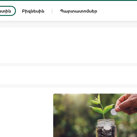
ատին
Բիզնեսին
Պարտատոմսեր
դ