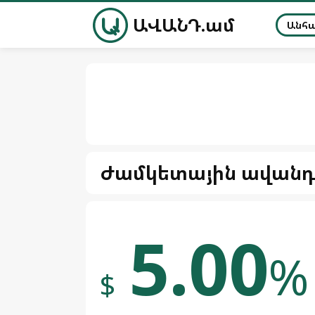
ԱՎԱՆԴ.ամ
Անհ
Ժամկետային ավան
5.00
%
$