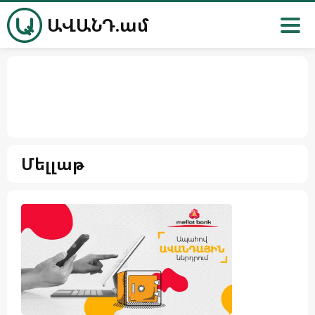
ԱՎԱՆԴ.ամ
Մելլաթ