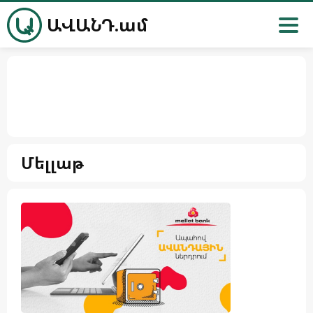
ԱՎԱՆԴ.ամ
Մելլաթ