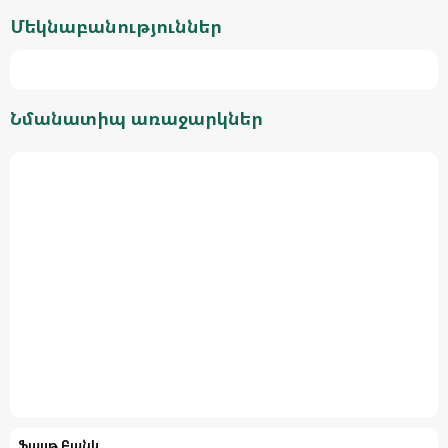
Մեկնաբանություններ
Նմանատիպ առաջարկներ
Ֆասթ Բանկ