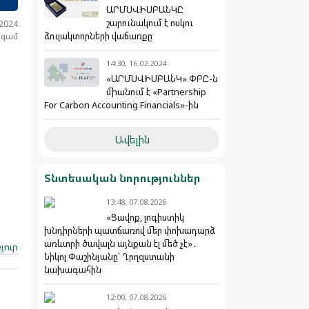
ԱՐՄՍՎԻՍԲԱՆԿԸ
շարունակում է ոսկու
.2024
ձուլակտորների վաճառքը
նգամ
14:30, 16.02.2024
«ԱՐՄՍՎԻՍԲԱՆԿ» ՓԲԸ-ն
միանում է «Partnership
For Carbon Accounting Financials»-ին
Ավելին
Տնտեսական նորություններ
13:48, 07.08.2026
«Ցավոք, լոգիստիկ
խնդիրների պատճառով մեր փոխադարձ
առևտրի ծավալն այնքան էլ մեծ չէ»․
յուր
Նիկոլ Փաշինյանը՝ Ղրղզստանի
նախագահին
12:00, 07.08.2026