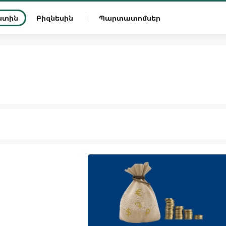
ատին
Բիզնեսին
Պարտատոմսեր