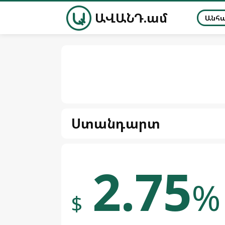
ԱՎԱՆԴ.ամ
Անհ
Ստանդարտ
2.75
%
$