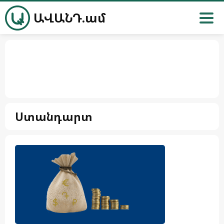
ԱՎԱՆԴ.ամ
Ստանդարտ