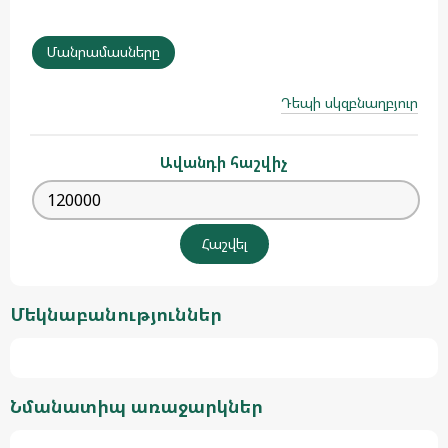
Մանրամասները
Դեպի սկզբնաղբյուր
Ավանդի հաշվիչ
Մեկնաբանություններ
Նմանատիպ առաջարկներ