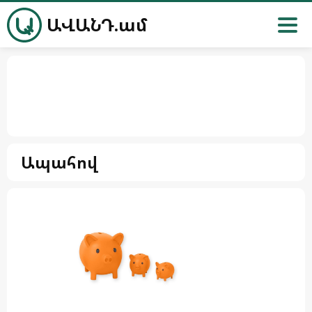
ԱՎԱՆԴ.ամ
Ապահով