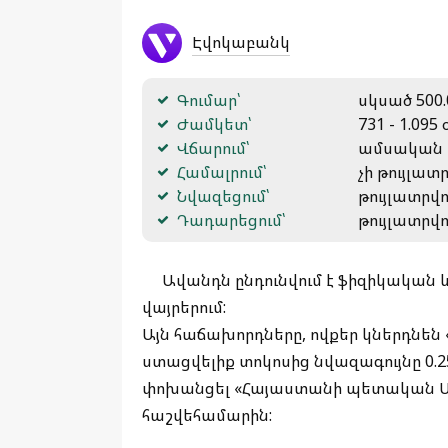
Էվոկաբանկ
Գումար՝
սկսած 500.
Ժամկետ՝
731 - 1.095 
Վճարում՝
ամսական
Համալրում՝
չի թույլատ
Նվազեցում՝
թույլատրվո
Դադարեցում՝
թույլատրվո
Ավանդն ընդունվում է ֆիզիկական
վայրերում:
Այն հաճախորդները, ովքեր կներդնեն
ստացվելիք տոկոսից նվազագույնը 0.2
փոխանցել «Հայաստանի պետական Ս
հաշվեհամարին: