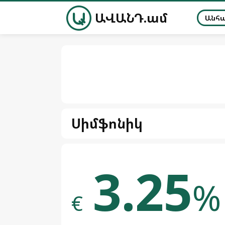
ԱՎԱՆԴ.ամ
Անհ
Սիմֆոնիկ
3.25
%
€