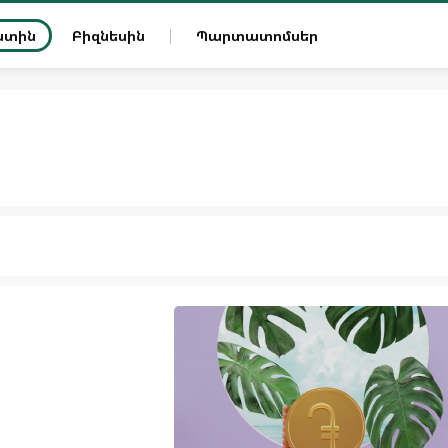
ատին
Բիզնեսին
Պարտատոմսեր