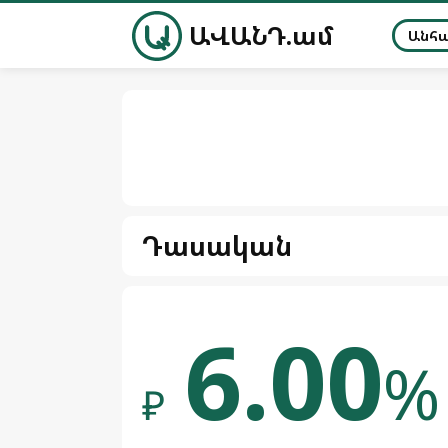
ԱՎԱՆԴ.ամ
Անհ
Դասական
6.00
%
₽