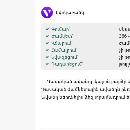
Էվոկաբանկ
Գումար՝
սկսա
Ժամկետ՝
366 -
Վճարում՝
ժամ
Համալրում՝
չի թ
Նվազեցում՝
չի թ
Դադարեցում՝
թույ
Դասական ավանդը կայուն բարձր եկ
Դասական ժամկետային ավանդն ընդո
Ավանդ ներդնելիս ձեզ տրամադրում 