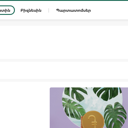
ատին
Բիզնեսին
Պարտատոմսեր