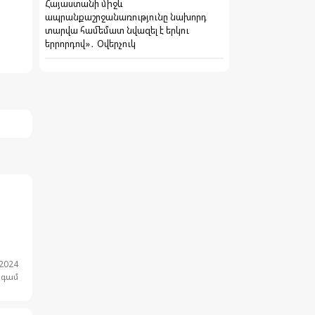
Հայաստանի միջև
ապրանքաշրջանառությունը նախորդ
տարվա համեմատ նվազել է երկու
երրորդով»․ Օվերչուկ
.2024
նգամ