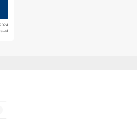
.2024
նգամ