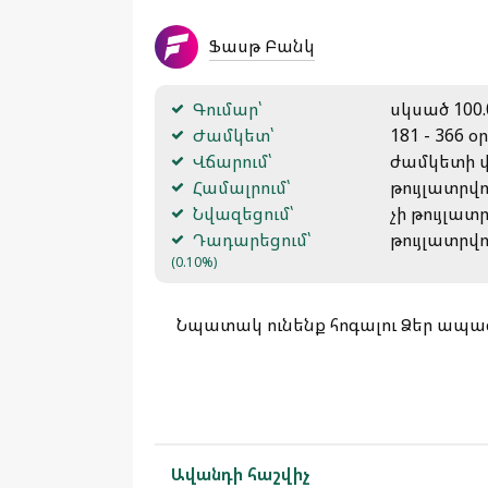
Ֆասթ Բանկ
Գումար՝
սկսած 100.
Ժամկետ՝
181 - 366 օր
Վճարում՝
ժամկետի վ
Համալրում՝
թույլատրվո
Նվազեցում՝
չի թույլատ
Դադարեցում՝
թույլատրվո
(0.10%)
Նպատակ ունենք հոգալու Ձեր ապագ
Ավանդի հաշվիչ