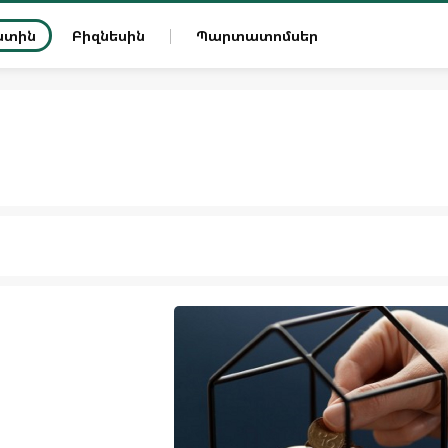
ատին
Բիզնեսին
Պարտատոմսեր