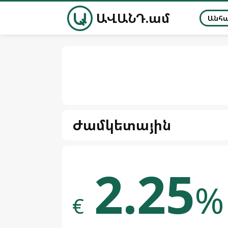
ԱՎԱՆԴ.ամ
Անհ
Ժամկետային
2.25
%
€