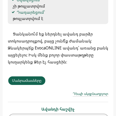
 չի թույլատրվում
Դադարեցում՝
 թույլատրվում է 
Ցանկանու՞մ եք ներդնել ավանդ բարձր
տոկոսադրույքով, բայց չունե՞ք ժամանակ:
Ձևակերպե՛ք EvocaONLINE ավանդ՝ առանց բանկ
այցելելու: Իսկ մենք բոլոր փաստաթղթերը
կուղարկենք Ձեր էլ. հասցեին:
Մանրամասները
Դեպի սկզբնաղբյուր
Ավանդի հաշվիչ