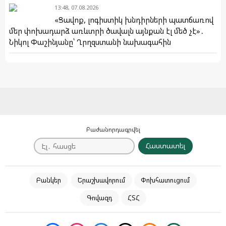
13:48, 07.08.2026
«Ցավոք, լոգիստիկ խնդիրների պատճառով
մեր փոխադարձ առևտրի ծավալն այնքան էլ մեծ չէ»․
Նիկոլ Փաշինյանը՝ Ղրղզստանի նախագահին
Բաժանորդագրվել
Հաստատել
Բանկեր
Երաշխավորում
Փոխհատուցում
Գովազդ
ՀՏՀ