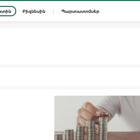
ատին
Բիզնեսին
Պարտատոմսեր