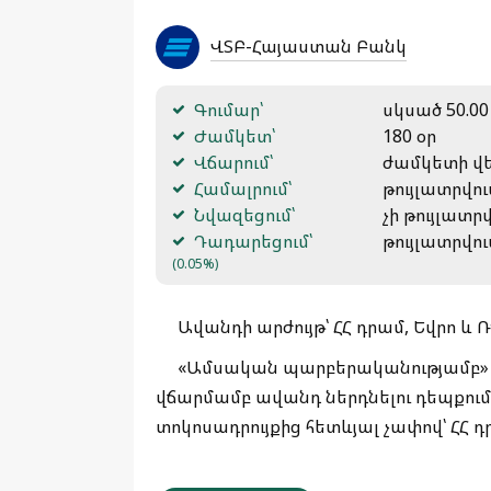
ՎՏԲ-Հայաստան Բանկ
Գումար՝
սկսած 50.00
Ժամկետ՝
180 օր
Վճարում՝
ժամկետի վե
Համալրում՝
թույլատրվու
Նվազեցում՝
չի թույլատր
Դադարեցում՝
թույլատրվու
(0.05%)
Ավանդի արժույթ՝ ՀՀ դրամ, Եվրո և ՌԴ
«Ամսական պարբերականությամբ»
վճարմամբ ավանդ ներդնելու դեպքում 
տոկոսադրույքից հետևյալ չափով՝ ՀՀ դրա