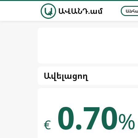
ԱՎԱՆԴ.ամ
Անհ
Ավելացող
0.70
%
€