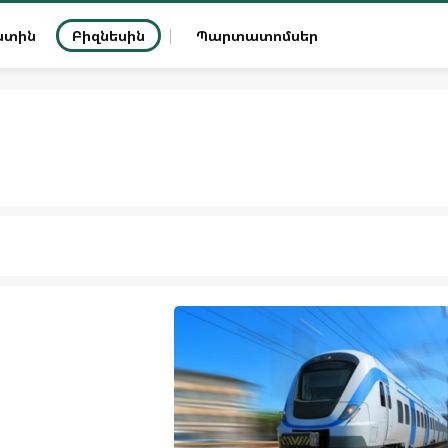
ատին
Բիզնեսին
Պարտատոմսեր