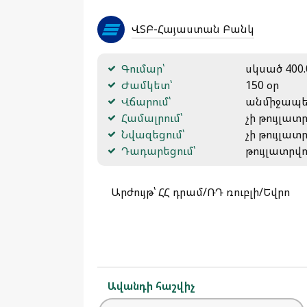
ՎՏԲ-Հայաստան Բանկ
Գումար՝
սկսած 400.
Ժամկետ՝
150 օր
Վճարում՝
անմիջապ
Համալրում՝
չի թույլատ
Նվազեցում՝
չի թույլատ
Դադարեցում՝
թույլատրվո
Արժույթ՝ ՀՀ դրամ/ՌԴ ռուբլի/Եվրո
Ավանդի հաշվիչ