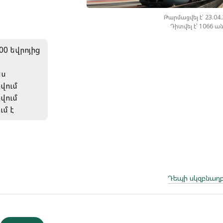
Թարմացվել է՝ 23.04
Դիտվել է՝ 1066 ա
00 եվրոյից
ես
րվում
րվում
ւմ է
Դեպի սկզբնաղբ