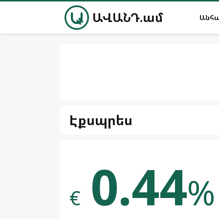
ԱՎԱՆԴ.ամ
Անհ
Էքսպրես
0.44
%
€