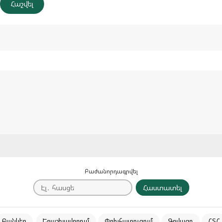
Բաժանորդագրվել
Հաստատել
Բանկեր
Երաշխավորում
Փոխհատուցում
Գովազդ
ՀՏՀ