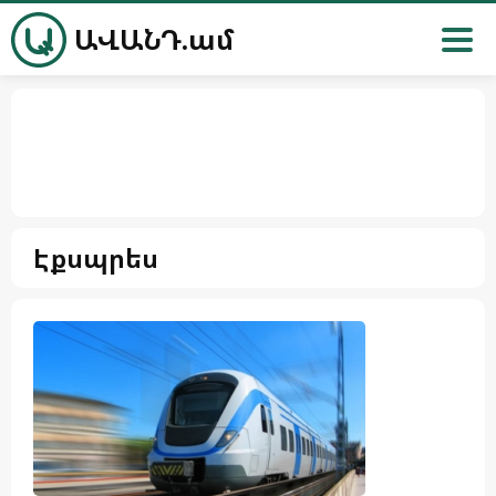
ԱՎԱՆԴ.ամ
Էքսպրես