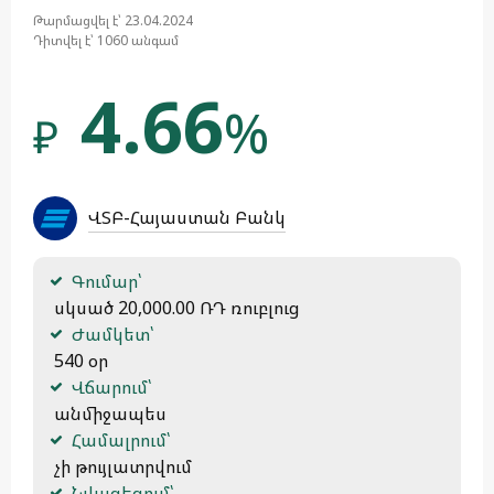
Թարմացվել է՝ 23.04.2024
Դիտվել է՝ 1060 անգամ
4.66
%
₽
ՎՏԲ-Հայաստան Բանկ
Գումար՝
 սկսած 20,000.00 ՌԴ ռուբլուց
Ժամկետ՝
 540 օր
Վճարում՝
 անմիջապես
Համալրում՝
 չի թույլատրվում
Նվազեցում՝