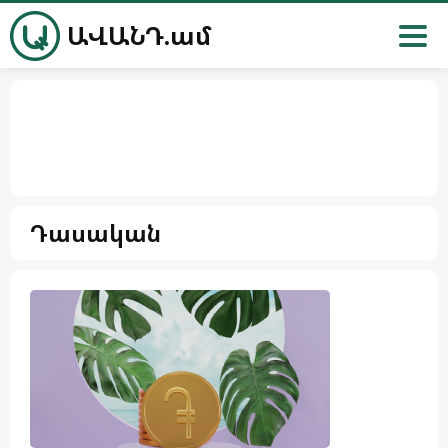
ԱՎԱՆԴ.ամ
Դասական