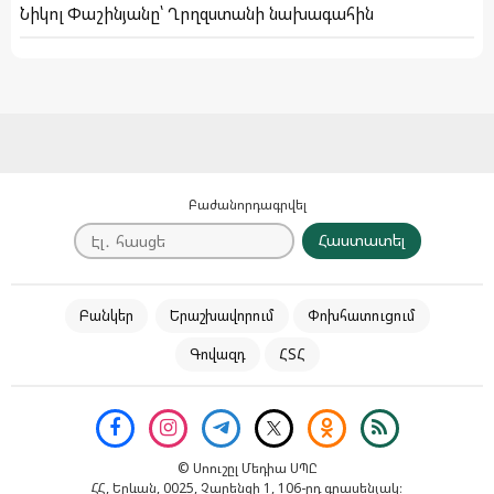
Նիկոլ Փաշինյանը՝ Ղրղզստանի նախագահին
Բաժանորդագրվել
Հաստատել
Բանկեր
Երաշխավորում
Փոխհատուցում
Գովազդ
ՀՏՀ
© Սոուշըլ Մեդիա ՍՊԸ
ՀՀ, Երևան, 0025, Չարենցի 1, 106-րդ գրասենյակ։