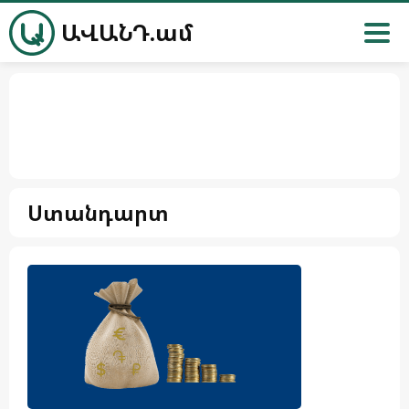
ԱՎԱՆԴ.ամ
Ստանդարտ