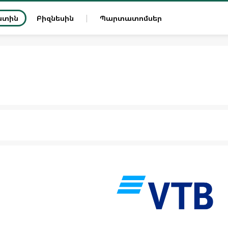
ատին
Բիզնեսին
Պարտատոմսեր