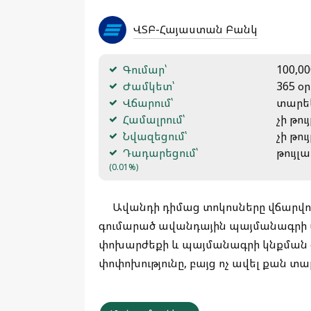
ՎՏԲ-Հայաստան Բանկ
Գումար՝
100,00
Ժամկետ՝
365 օր
Վճարում՝
տարե
Համալրում՝
չի թու
Նվազեցում՝
չի թու
Դադարեցում՝
թույլ
(0.01%)
Ավանդի դիմաց տոկոսները վճարվու
գումարած ավանդային պայմանագրի վ
փոխարժեքի և պայմանագրի կնքման օ
փոփոխությունը, բայց ոչ ավել քան տա