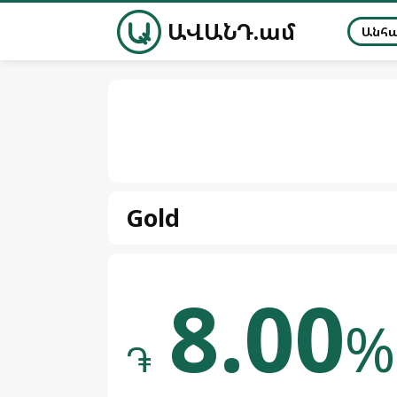
ԱՎԱՆԴ.ամ
Անհ
Gold
8.00
%
֏